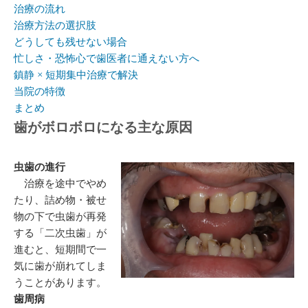
治療の流れ
治療方法の選択肢
どうしても残せない場合
忙しさ・恐怖心で歯医者に通えない方へ
鎮静 × 短期集中治療で解決
当院の特徴
まとめ
歯がボロボロになる主な原因
虫歯の進行
治療を途中でやめ
たり、詰め物・被せ
物の下で虫歯が再発
する「二次虫歯」が
進むと、短期間で一
気に歯が崩れてしま
うことがあります。
歯周病