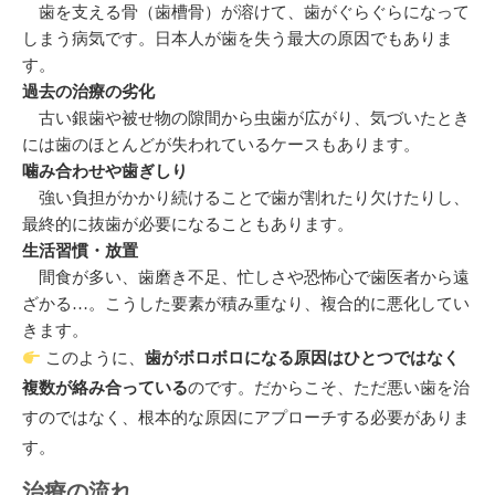
歯を支える骨（歯槽骨）が溶けて、歯がぐらぐらになって
しまう病気です。日本人が歯を失う最大の原因でもありま
す。
過去の治療の劣化
古い銀歯や被せ物の隙間から虫歯が広がり、気づいたとき
には歯のほとんどが失われているケースもあります。
噛み合わせや歯ぎしり
強い負担がかかり続けることで歯が割れたり欠けたりし、
最終的に抜歯が必要になることもあります。
生活習慣・放置
間食が多い、歯磨き不足、忙しさや恐怖心で歯医者から遠
ざかる…。こうした要素が積み重なり、複合的に悪化してい
きます。
このように、
歯がボロボロになる原因はひとつではなく
複数が絡み合っている
のです。だからこそ、ただ悪い歯を治
すのではなく、根本的な原因にアプローチする必要がありま
す。
治療の流れ