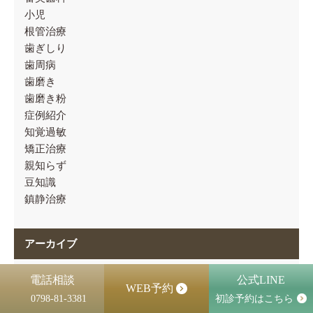
小児
根管治療
歯ぎしり
歯周病
歯磨き
歯磨き粉
症例紹介
知覚過敏
矯正治療
親知らず
豆知識
鎮静治療
アーカイブ
2026年7月
(6)
電話相談
公式LINE
WEB予約
2026年6月
(4)
0798-81-3381
初診予約はこちら
2026年5月
(6)